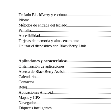
Teclado BlackBerry y escritura...................................................
Idioma..................................................................................
Métodos de entrada del teclado..................................................
Pantalla.................................................................................
Accesibilidad.........................................................................
Tarjetas de memoria y almacenamiento.........................................
Utilizar el dispositivo con BlackBerry Link .................................
Aplicaciones y características..................................................
Organización de aplicaciones.....................................................
Acerca de BlackBerry Assistant .................................................
Calendario.............................................................................
Contactos..............................................................................
Reloj....................................................................................
Aplicaciones Android...............................................................
Mapas y GPS..........................................................................
Navegador..............................................................................
Etiquetas inteligentes ..............................................................