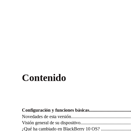
Contenido
Configuración y funciones básicas.............................................
Novedades de esta versión..........................................................
Visión general de su dispositivo..................................................
¿Qué ha cambiado en BlackBerry 10 OS? ......................................